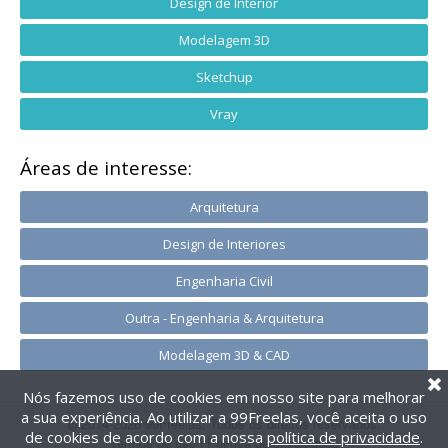
Design de Interior
Modelagem 3D
Sketchup
Vray
Áreas de interesse:
Arquitetura
Design de Interiores
Engenharia Civil
Outra - Engenharia & Arquitetura
Modelagem 3D & CAD
Nós fazemos uso de cookies em nosso site para melhorar
a sua experiência. Ao utilizar a 99Freelas, você aceita o uso
@2014-2026 99Freelas. Todos os direitos reservados.
de cookies de acordo com a nossa
política de privacidade
.
Termos de uso
|
Política de privacidade