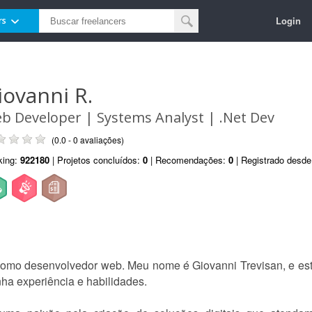
Login
rs
iovanni R.
b Developer | Systems Analyst | .Net Dev
(0.0 - 0 avaliações)
king:
922180
| Projetos concluídos:
0
| Recomendações:
0
| Registrado desd
 como desenvolvedor web. Meu nome é Giovanni Trevisan, e est
ha experiência e habilidades.