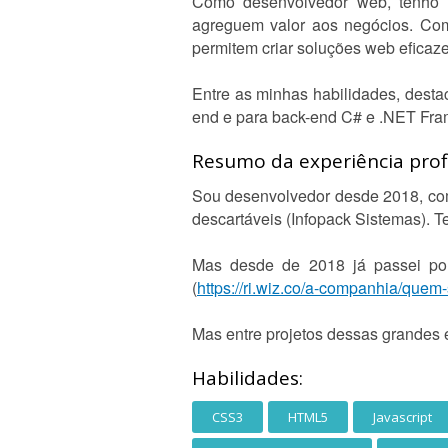
Como desenvolvedor web, tenho u
agreguem valor aos negócios. Com
permitem criar soluções web eficazes
Entre as minhas habilidades, dest
end e para back-end C# e .NET Fr
Resumo da experiência profi
Sou desenvolvedor desde 2018, com
descartáveis (Infopack Sistemas). T
Mas desde de 2018 já passei po
(
https://ri.wiz.co/a-companhia/quem
Mas entre projetos dessas grandes 
Habilidades:
CSS3
HTML5
Javascript