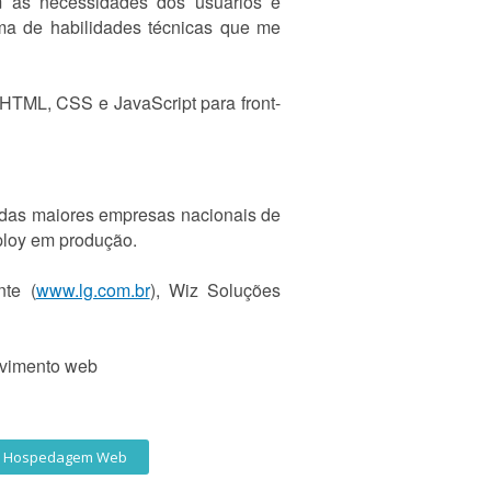
m às necessidades dos usuários e
ma de habilidades técnicas que me
HTML, CSS e JavaScript para front-
 das maiores empresas nacionais de
eploy em produção.
te (
www.lg.com.br
), Wiz Soluções
lvimento web
Hospedagem Web