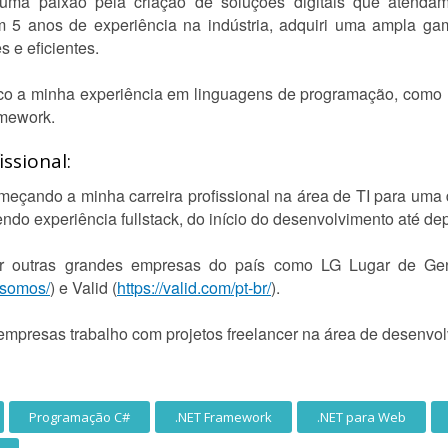
ma paixão pela criação de soluções digitais que atenda
 5 anos de experiência na indústria, adquiri uma ampla ga
 e eficientes.
aco a minha experiência em linguagens de programação, como 
amework.
ssional:
eçando a minha carreira profissional na área de TI para uma
endo experiência fullstack, do início do desenvolvimento até d
r outras grandes empresas do país como LG Lugar de Gen
-somos/
) e Valid (
https://valid.com/pt-br/
).
empresas trabalho com projetos freelancer na área de desenvo
Programação C#
.NET Framework
.NET para Web