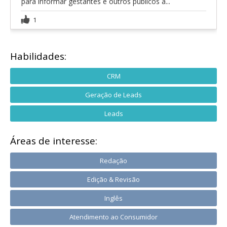
para informar gestantes e outros públicos a...
1
Habilidades:
CRM
Geração de Leads
Leads
Áreas de interesse:
Redação
Edição & Revisão
Inglês
Atendimento ao Consumidor