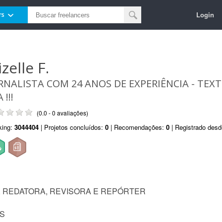
Login
rs
zelle F.
RNALISTA COM 24 ANOS DE EXPERIÊNCIA - TE
 !!!
(0.0 - 0 avaliações)
king:
3044404
| Projetos concluídos:
0
| Recomendações:
0
| Registrado des
 REDATORA, REVISORA E REPÓRTER
OS