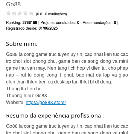
Go88
(0.0 - 0 avaliações)
Ranking:
2788169
| Projetos concluídos:
0
| Recomendações:
0
|
Registrado desde:
01/06/2025
Sobre mim:
Go88 la cong game truc tuyen uy tin, cap nhat lien tuc cac
tro choi slot phong phu, game ban ca song dong va mini
game thu van may. Nen tang tich hop vi dien tu, cho phep
nap – rut tu dong trong 1 phut, bao mat da lop va giao
dien than thien tren ca desktop lan thiet bi di dong.
Thong tin lien he:
Thuong hieu: Go88
Website:
https://go888.store/
Resumo da experiência profissional:
Go88 la cong game truc tuyen uy tin, cap nhat lien tuc cac
tro choi slot phong phu, game ban ca song dong va mini