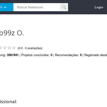
Login
rs
o99z O.
(0.0 - 0 avaliações)
king:
3561941
| Projetos concluídos:
0
| Recomendações:
0
| Registrado des
ssional: