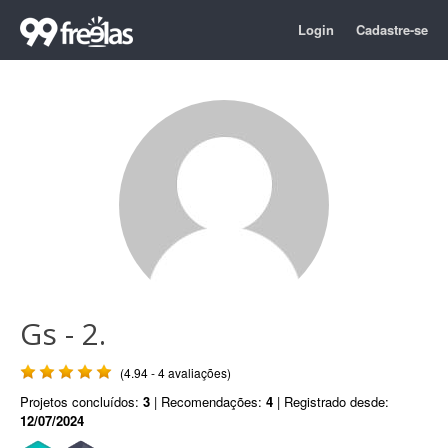
Login
Cadastre-se
Gs - 2.
(4.94 - 4 avaliações)
Projetos concluídos:
3
| Recomendações:
4
| Registrado desde:
12/07/2024