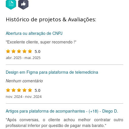
Histórico de projetos & Avaliações:
Abertura ou alteração de CNPJ
"Excelente cliente, super recomendo !"
5.0
abr. 2025 - mai. 2025
Design em Figma para plataforma de telemedicina
Nenhum comentário
5.0
nov. 2024 - nov. 2024
Artigos para plataforma de acompanhantes - (+18) - Diego D.
"Após conversas, o cliente achou melhor contratar outro
profissional inferior por questão de pagar mais barato."