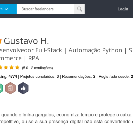
Login
rs
Gustavo H.
senvolvedor Full-Stack | Automação Python | Si
mmerce | RPA
(5.0 - 2 avaliações)
king:
4774
| Projetos concluídos:
3
| Recomendações:
2
| Registrado desde:
2
l quando elimina gargalos, economiza tempo e protege o caixa
epetitivo, ou se a sua presença digital não está convertendo