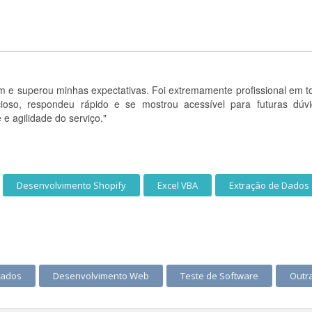
m e superou minhas expectativas. Foi extremamente profissional em t
ioso, respondeu rápido e se mostrou acessível para futuras dúvi
 agilidade do serviço."
Desenvolvimento Shopify
Excel VBA
Extração de Dados
Dados
Desenvolvimento Web
Teste de Software
Outra