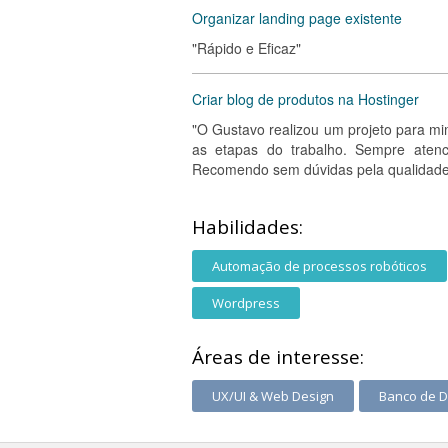
Organizar landing page existente
"Rápido e Eficaz"
Criar blog de produtos na Hostinger
"O Gustavo realizou um projeto para mi
as etapas do trabalho. Sempre atenc
Recomendo sem dúvidas pela qualidade e
Habilidades:
Automação de processos robóticos
Wordpress
Áreas de interesse:
UX/UI & Web Design
Banco de 