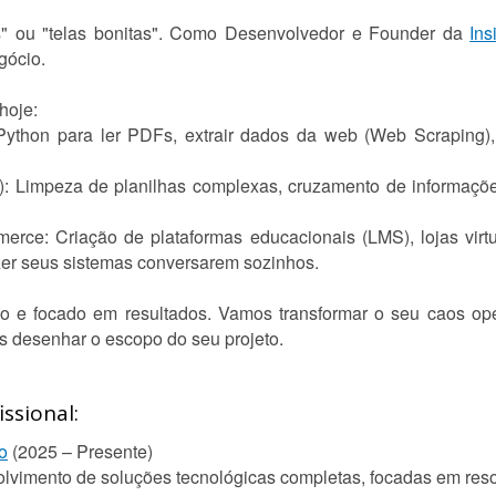
os" ou "telas bonitas". Como Desenvolvedor e Founder da
Ins
gócio.
hoje:
hon para ler PDFs, extrair dados da web (Web Scraping), 
: Limpeza de planilhas complexas, cruzamento de informações 
ce: Criação de plataformas educacionais (LMS), lojas virt
zer seus sistemas conversarem sozinhos.
o e focado em resultados. Vamos transformar o seu caos op
 desenhar o escopo do seu projeto.
ssional:
o
(2025 – Presente)
volvimento de soluções tecnológicas completas, focadas em reso