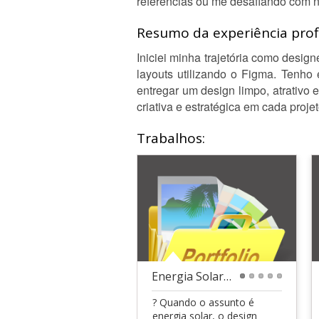
referências ou me desafiando com n
Resumo da experiência profi
Iniciei minha trajetória como desig
layouts utilizando o Figma. Tenho 
entregar um design limpo, atrativo 
criativa e estratégica em cada projet
Trabalhos:
Energia Solar | Social Media
1
2
3
4
5
? Quando o assunto é
energia solar, o design