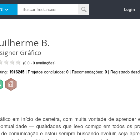
Login
rs
uilherme B.
signer Gráfico
(0.0 - 0 avaliações)
king:
1916245
| Projetos concluídos:
0
| Recomendações:
0
| Registrado des
áfico em início de carreira, com muita vontade de aprender 
ontualidade — qualidades que levo comigo em todos os pro
 de comunicação e estou sempre buscando evoluir, seja apre