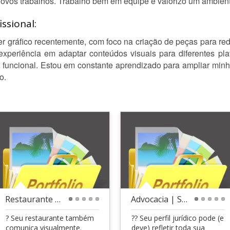
ovos trabalhos. Trabalho bem em equipe e valorizo um ambiente 
ssional:
ner gráfico recentemente, com foco na criação de peças para r
experiência em adaptar conteúdos visuais para diferentes pl
e funcional. Estou em constante aprendizado para ampliar minh
o.
Restaurante | Social Media
Advocacia | Social Media
1
2
3
4
5
1
2
3
4
5
? Seu restaurante também
?? Seu perfil jurídico pode (e
comunica visualmente.
deve) refletir toda sua