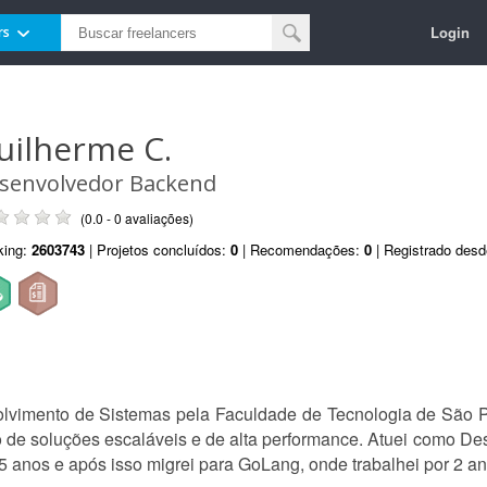
Login
rs
uilherme C.
senvolvedor Backend
(0.0 - 0 avaliações)
king:
2603743
| Projetos concluídos:
0
| Recomendações:
0
| Registrado des
vimento de Sistemas pela Faculdade de Tecnologia de São P
o de soluções escaláveis e de alta performance. Atuei como De
5 anos e após isso migrei para GoLang, onde trabalhei por 2 an