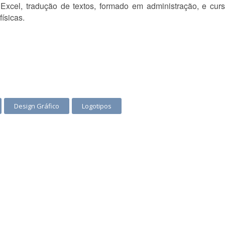
xcel, tradução de textos, formado em administração, e cur
ísicas.
Design Gráfico
Logotipos