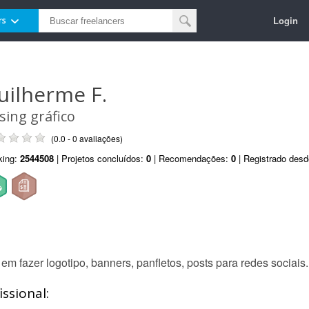
Login
rs
uilherme F.
sing gráfico
(0.0 - 0 avaliações)
king:
2544508
| Projetos concluídos:
0
| Recomendações:
0
| Registrado des
em fazer logotipo, banners, panfletos, posts para redes sociais.
ssional: