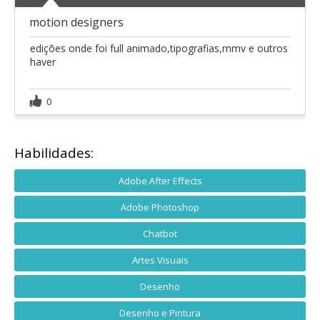
motion designers
edições onde foi full animado,tipografias,mmv e outros
haver
0
Habilidades:
Adobe After Effects
Adobe Photoshop
Chatbot
Artes Visuais
Desenho
Desenho e Pintura