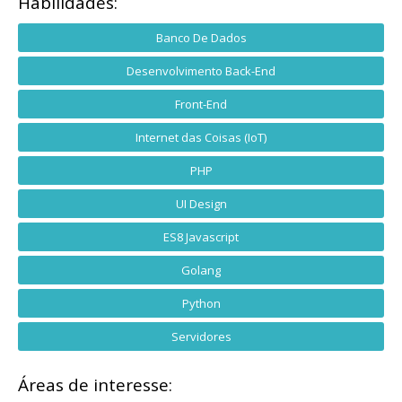
Habilidades:
Banco De Dados
Desenvolvimento Back-End
Front-End
Internet das Coisas (IoT)
PHP
UI Design
ES8 Javascript
Golang
Python
Servidores
Áreas de interesse: