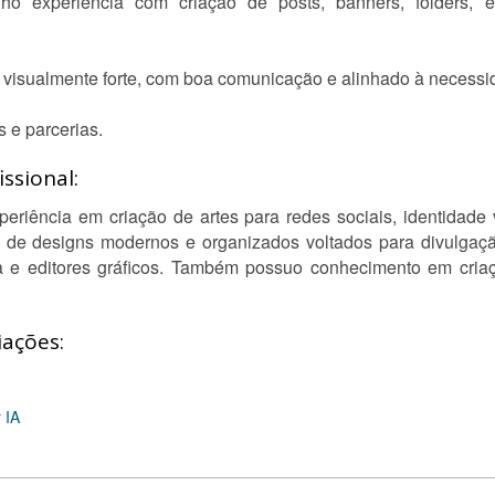
ho experiência com criação de posts, banners, folders, e
o visualmente forte, com boa comunicação e alinhado à necessi
s e parcerias.
ssional:
eriência em criação de artes para redes sociais, identidade v
to de designs modernos e organizados voltados para divulgaç
a e editores gráficos. Também possuo conhecimento em criaç
iações:
 IA