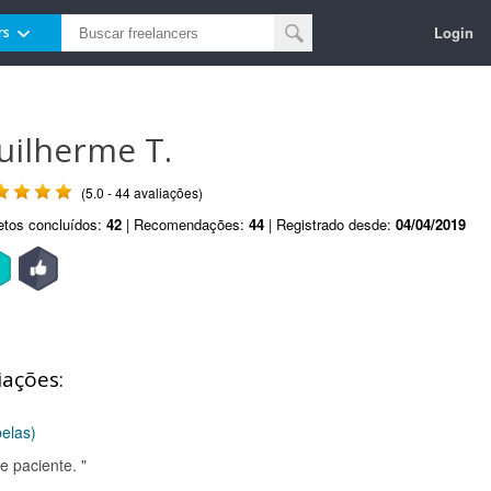
Login
rs
uilherme T.
(5.0 - 44 avaliações)
etos concluídos:
42
| Recomendações:
44
| Registrado desde:
04/04/2019
iações:
belas)
e paciente. "