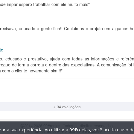
de impar espero trabalhar com ele muito mais"
precisava, educado e gente fina!! Conluimos o projeto em algumas ho
te
lo, educado e prestativo, ajuda com todas as informações e referên
tregue de forma correta e dentro das expectativas. A comunicação foi
ria com o cliente novamente sim!!!"
+ 34 avaliações
@2014-2026 99Freelas. Todos os direitos reservados.
r a sua experiência. Ao utilizar a 99Freelas, você aceita o uso 
Termos de uso
|
Política de privacidade