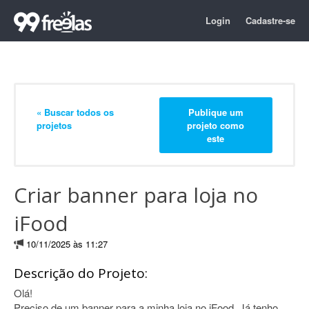
Login
Cadastre-se
« Buscar todos os
Publique um
projetos
projeto como
este
Criar banner para loja no
iFood
10/11/2025 às 11:27
Descrição do Projeto:
Olá!
Preciso de um banner para a minha loja no iFood. Já tenho