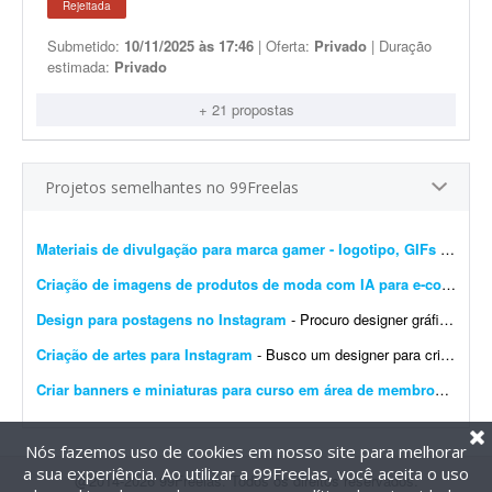
Rejeitada
Submetido:
10/11/2025 às 17:46
| Oferta:
Privado
| Duração
estimada:
Privado
+ 21 propostas
Projetos semelhantes no 99Freelas
Materiais de divulgação para marca gamer - logotipo, GIFs e banners
Criação de imagens de produtos de moda com IA para e-commerce
Design para postagens no Instagram
- Procuro designer gráfico para me ajudar nas postagens do meu Instagram profissional. Algumas já foram feitas por mim, mas precisam ser melhoradas. Algumas pretendo manter como est&ati...
Criação de artes para Instagram
- Busco um designer para criação de artes para o Instagram. O designer receberá um calendário editorial já pronto, com direcionamento de headlines, subheadlines e ...
Criar banners e miniaturas para curso em área de membros
- Preci
Nós fazemos uso de cookies em nosso site para melhorar
a sua experiência. Ao utilizar a 99Freelas, você aceita o uso
@2014-2026 99Freelas. Todos os direitos reservados.