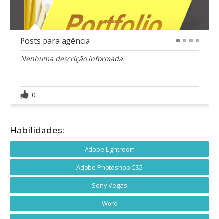
Posts para agência
1
2
3
4
Nenhuma descrição informada
0
Habilidades:
Adobe Lightroom
Adobe Photoshop CS5
Sony Vegas
Word