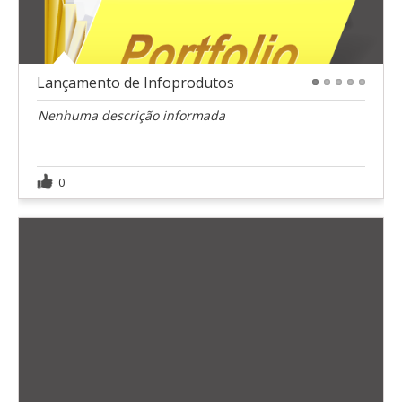
Lançamento de Infoprodutos
1
2
3
4
5
Nenhuma descrição informada
0