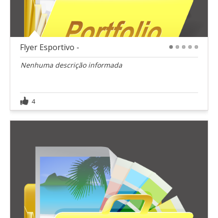
Flyer Esportivo -
1
2
3
4
5
Nenhuma descrição informada
4