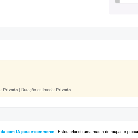
a:
Privado
| Duração estimada:
Privado
oda com IA para e-commerce
- Estou criando uma marca de roupas e procuro um profissional para me ajudar na preparação das