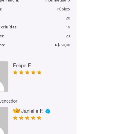
periência:
Intermediário
e:
Público
20
xcluídas:
19
s:
23
mo:
R$ 50,00
Felipe F.
 vencedor
Janielle F.