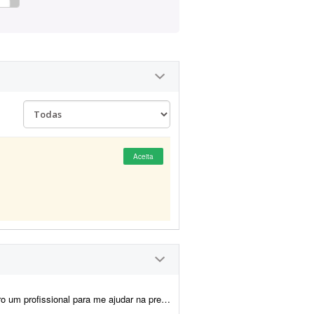
Aceita
 artes, montagem dos produtos e criação das imagens para e-commerce e an&uacu...