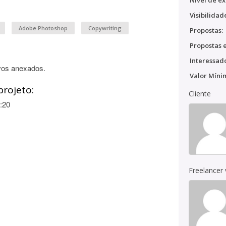
Nível de ex
Visibilidad
Adobe Photoshop
Copywriting
Propostas:
Propostas e
Interessado
vos anexados.
Valor Míni
projeto:
Cliente
:20
Freelancer