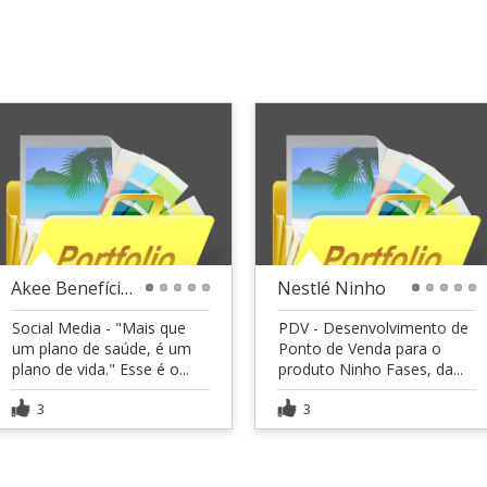
Akee Benefícios
Nestlé Ninho
1
2
3
4
5
1
2
3
4
5
Social Media - "Mais que
PDV - Desenvolvimento de
um plano de saúde, é um
Ponto de Venda para o
plano de vida." Esse é o...
produto Ninho Fases, da...
3
3