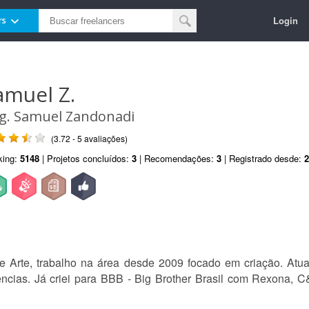
Login
rs
amuel Z.
g. Samuel Zandonadi
(3.72 - 5 avaliações)
king:
5148
| Projetos concluídos:
3
| Recomendações:
3
| Registrado desde:
2
e Arte, trabalho na área desde 2009 focado em criação. Atu
ncias. Já criei para BBB - Big Brother Brasil com Rexona, C&