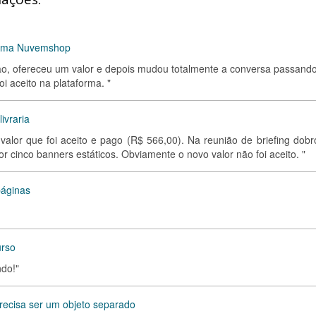
forma Nuvemshop
ão, ofereceu um valor e depois mudou totalmente a conversa passand
i aceito na plataforma. "
ivraria
 valor que foi aceito e pago (R$ 566,00). Na reunião de briefing dobr
 cinco banners estáticos. Obviamente o novo valor não foi aceito. "
páginas
urso
ndo!"
ecisa ser um objeto separado