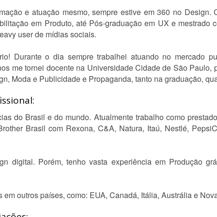
rmação e atuação mesmo, sempre estive em 360 no Design. 
bilitação em Produto, até Pós-graduação em UX e mestrado 
eavy user de mídias sociais.
rio! Durante o dia sempre trabalhei atuando no mercado pub
os me tornei docente na Universidade Cidade de São Paulo, p
sign, Moda e Publicidade e Propaganda, tanto na graduação, qu
ssional:
cias do Brasil e do mundo. Atualmente trabalho como prestado
Brother Brasil com Rexona, C&A, Natura, Itaú, Nestlé, PepsiC
gn digital. Porém, tenho vasta experiência em Produção gráf
 em outros países, como: EUA, Canadá, Itália, Austrália e Nov
iações: