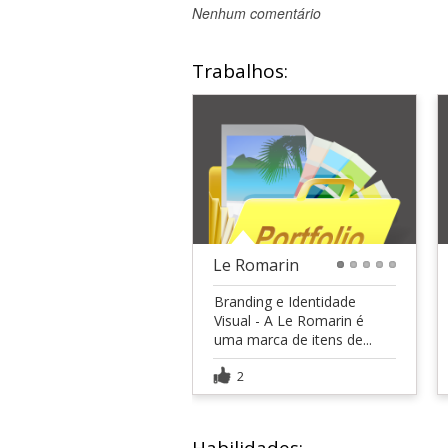
Nenhum comentário
Trabalhos:
Le Romarin
1
2
3
4
5
Branding e Identidade
Visual - A Le Romarin é
uma marca de itens de...
2
Habilidades: