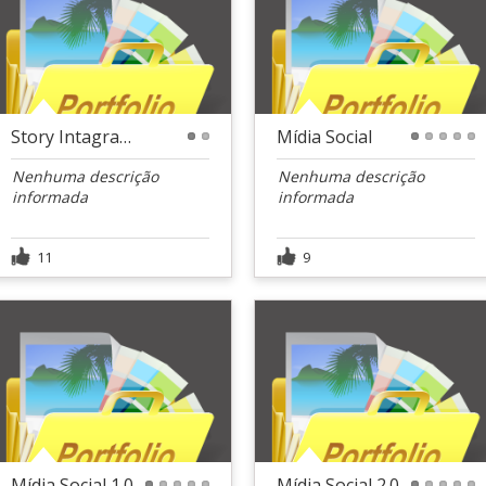
Story Intagram
Mídia Social
1
2
1
2
3
4
5
Nenhuma descrição
Nenhuma descrição
informada
informada
11
9
Mídia Social 1.0
Mídia Social 2.0