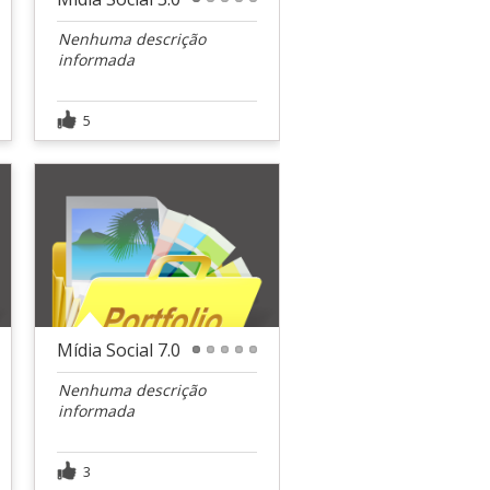
1
2
3
4
5
Nenhuma descrição
informada
5
Mídia Social 7.0
1
2
3
4
5
Nenhuma descrição
informada
3