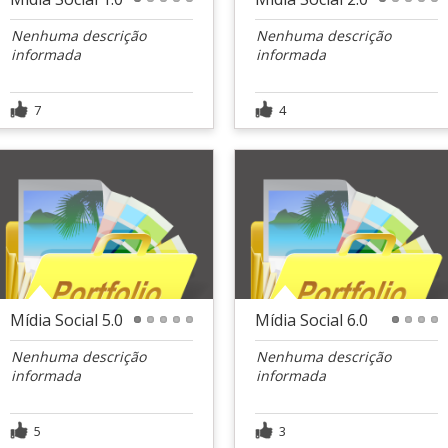
1
2
3
4
5
1
2
3
4
5
Nenhuma descrição
Nenhuma descrição
informada
informada
7
4
Mídia Social 5.0
Mídia Social 6.0
1
2
3
4
5
1
2
3
4
Nenhuma descrição
Nenhuma descrição
informada
informada
5
3