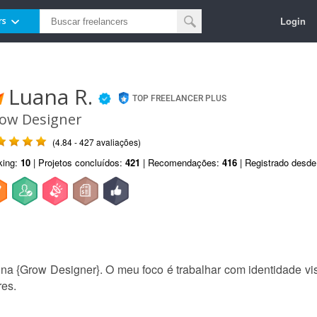
Login
rs
Luana R.
TOP FREELANCER PLUS
ow Designer
(4.84 - 427 avaliações)
king:
10
| Projetos concluídos:
421
| Recomendações:
416
| Registrado desd
a {Grow Designer}. O meu foco é trabalhar com identidade vis
es.