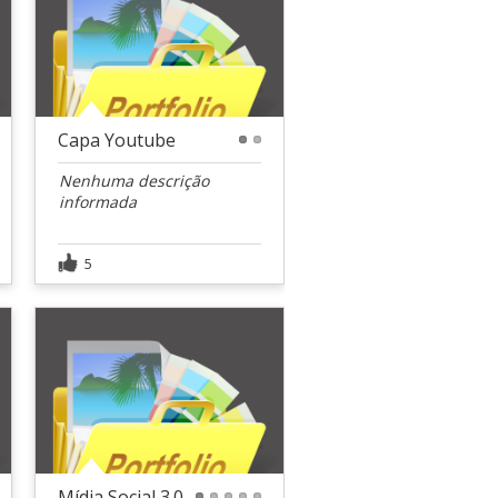
Capa Youtube
1
2
Nenhuma descrição
informada
5
Mídia Social 3.0