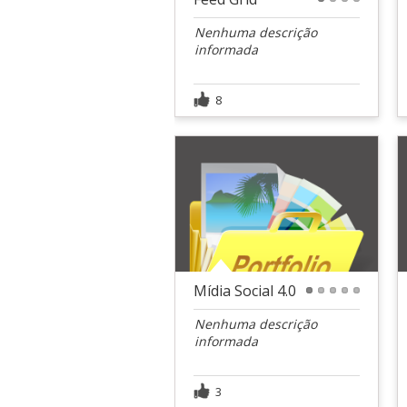
1
2
3
4
Nenhuma descrição
informada
8
Mídia Social 4.0
1
2
3
4
5
Nenhuma descrição
informada
3