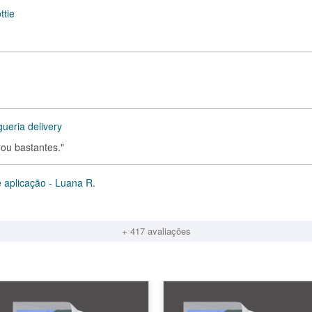
ttie
ueria delivery
ou bastantes."
 aplicação - Luana R.
+ 417 avaliações