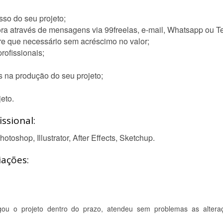
sso do seu projeto;
ra através de mensagens via 99freelas, e-mail, Whatsapp ou T
re que necessário sem acréscimo no valor;
rofissionais;
s na produção do seu projeto;
eto.
ssional:
oshop, Illustrator, After Effects, Sketchup.
iações:
egou o projeto dentro do prazo, atendeu sem problemas as altera