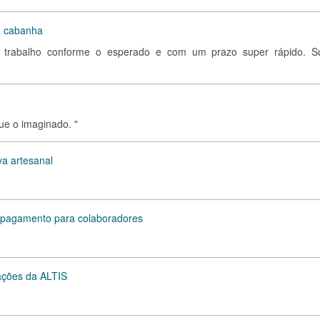
ra cabanha
u o trabalho conforme o esperado e com um prazo super rápido. S
que o imaginado. "
va artesanal
de pagamento para colaboradores
iações da ALTIS