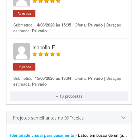
Rejeitada
Submetido:
14/06/2026 às 15:35
| Oferta:
Privado
| Duração
estimada:
Privado
Isabella F.
Rejeitada
Submetido:
15/06/2026 às 13:04
| Oferta:
Privado
| Duração
estimada:
Privado
+ 16 propostas
Projetos semelhantes no 99Freelas
Identidade visual para casamento
- Estou em busca de um(a) designer para desenvolver a identidade visual para o meu casamento. O estilo será inspirado no universo medieval/encantado; temos como referência O Senhor dos A...