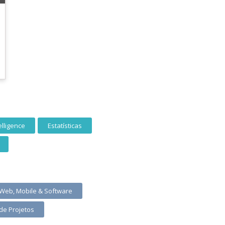
elligence
Estatísticas
 Web, Mobile & Software
de Projetos