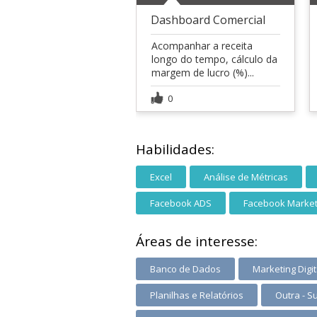
Dashboard Comercial
Acompanhar a receita
longo do tempo, cálculo da
margem de lucro (%)...
0
Habilidades:
Excel
Análise de Métricas
Facebook ADS
Facebook Market
Áreas de interesse:
Banco de Dados
Marketing Digit
Planilhas e Relatórios
Outra - S