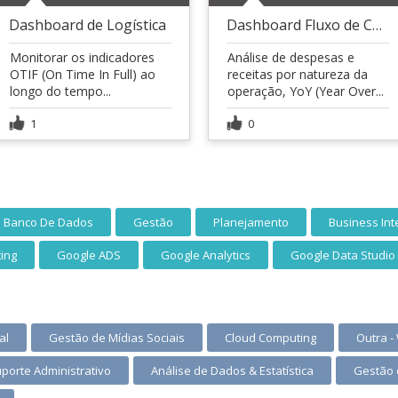
Dashboard de Logística
Dashboard Fluxo de Caixa
Monitorar os indicadores
Análise de despesas e
OTIF (On Time In Full) ao
receitas por natureza da
longo do tempo...
operação, YoY (Year Over...
1
0
Banco De Dados
Gestão
Planejamento
Business Int
ing
Google ADS
Google Analytics
Google Data Studio
al
Gestão de Mídias Sociais
Cloud Computing
Outra -
uporte Administrativo
Análise de Dados & Estatística
Gestão 