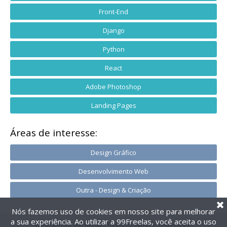
Front-End
Django
Python
React
Adobe Photoshop
Landing Pages
Áreas de interesse:
Design Gráfico
Desenvolvimento Web
Outra - Design & Criação
Nós fazemos uso de cookies em nosso site para melhorar
a sua experiência. Ao utilizar a 99Freelas, você aceita o uso
@2014-2026 99Freelas. Todos os direitos reservados.