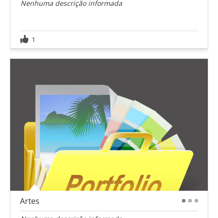
Nenhuma descrição informada
1
Artes
1
2
3