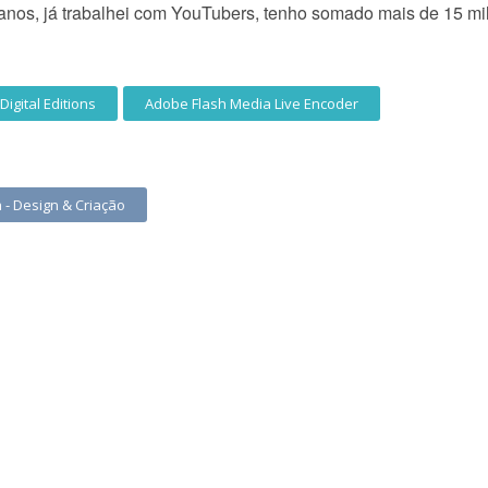
 anos, já trabalhei com YouTubers, tenho somado mais de 15 mi
igital Editions
Adobe Flash Media Live Encoder
 - Design & Criação