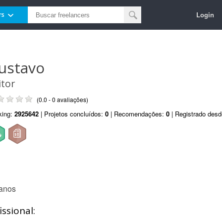
Login
rs
ustavo
itor
(0.0 - 0 avaliações)
king:
2925642
| Projetos concluídos:
0
| Recomendações:
0
| Registrado des
 anos
ssional: