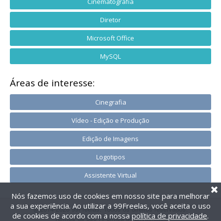
Cinematografia
Diretor
Microsoft Office
MySQL
Áreas de interesse:
Cinegrafia
Vídeo - Edição e Produção
Edição de Imagens
Logotipos
Assistente Virtual
Nós fazemos uso de cookies em nosso site para melhorar
a sua experiência. Ao utilizar a 99Freelas, você aceita o uso
@2014-2026 99Freelas. Todos os direitos reservados.
de cookies de acordo com a nossa
política de privacidade
.
Termos de uso
|
Política de privacidade