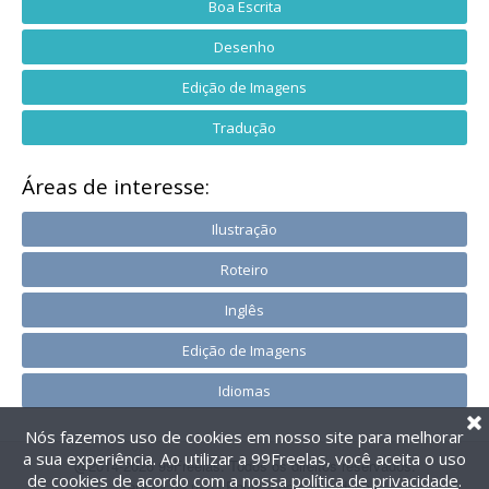
Boa Escrita
Desenho
Edição de Imagens
Tradução
Áreas de interesse:
Ilustração
Roteiro
Inglês
Edição de Imagens
Idiomas
Nós fazemos uso de cookies em nosso site para melhorar
a sua experiência. Ao utilizar a 99Freelas, você aceita o uso
@2014-2026 99Freelas. Todos os direitos reservados.
de cookies de acordo com a nossa
política de privacidade
.
Termos de uso
|
Política de privacidade