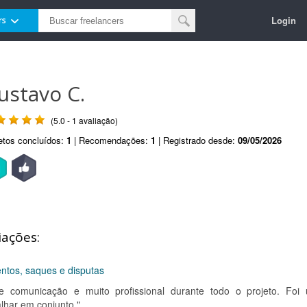
Login
rs
ustavo C.
(5.0 - 1 avaliação)
etos concluídos:
1
| Recomendações:
1
| Registrado desde:
09/05/2026
iações:
ntos, saques e disputas
e comunicação e muito profissional durante todo o projeto. Foi
lhar em conjunto."