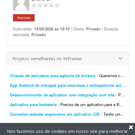
Rejeitada
Submetido:
14/05/2026 às 19:10
| Oferta:
Privado
| Duração
estimada:
Privado
Projetos semelhantes no 99Freelas
Criação de aplicativo para agência de turismo
- Queremos criar um aplicativo para uma agência de turismo que já tem site. Plataforma Android e IOS Um app que seja o site dentro do app,a pessoa acesse o app e tenha as mesmas facili...
App Android de entregas para empresas e entregadores autônomos
Desenvolvimento de aplicativo com integração com site
- Procuro desenvolvedor(a) que tenha histórico de desenvolvimento de aplicativos publicados na Google Play e na App Store. Preciso de experiência comprovada e, se possível, que e...
Aplicativo para barbearia
- Preciso de um aplicativo para a Barbearia Santana. O aplicativo deve permitir que os clientes escolham o serviço, vejam os horários disponíveis, façam agendamento onlin...
Converter website responsivo em aplicativo iOS
- Tenho um website responsivo e preciso transformá-lo em um aplicativo para iPhone, para poder publicá-lo na App Store.
Nós fazemos uso de cookies em nosso site para melhorar