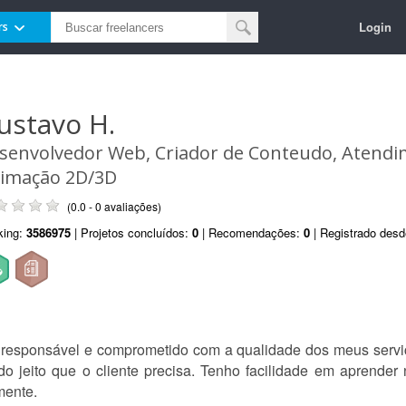
Login
rs
ustavo H.
senvolvedor Web, Criador de Conteudo, Atendi
imação 2D/3D
(0.0 - 0 avaliações)
king:
3586975
| Projetos concluídos:
0
| Recomendações:
0
| Registrado des
, responsável e comprometido com a qualidade dos meus servi
 do jeito que o cliente precisa. Tenho facilidade em aprende
mente.