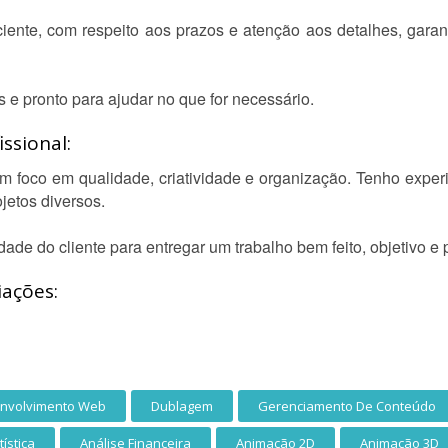
iente, com respeito aos prazos e atenção aos detalhes, garan
s e pronto para ajudar no que for necessário.
ssional:
om foco em qualidade, criatividade e organização. Tenho exper
jetos diversos.
de do cliente para entregar um trabalho bem feito, objetivo e p
iações:
nvolvimento Web
Dublagem
Gerenciamento De Conteúdo
tística
Análise Financeira
Animação 2D
Animação 3D