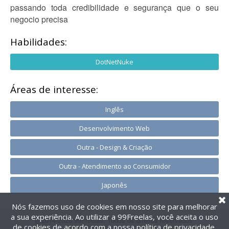
passando toda credibilidade e segurança que o seu
negocio precisa
Habilidades:
DotNetNuke
Áreas de interesse:
Inglês
Desenvolvimento Web
Outra - Design & Criação
Outra - Atendimento ao Consumidor
Japonês
Nós fazemos uso de cookies em nosso site para melhorar
a sua experiência. Ao utilizar a 99Freelas, você aceita o uso
@2014-2026 99Freelas. Todos os direitos reservados.
de cookies de acordo com a nossa
política de privacidade
.