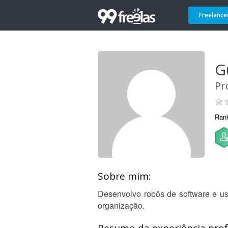
Freelance
G
Pr
Ran
Sobre mim:
Desenvolvo robôs de software e us
organização.