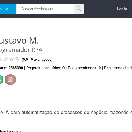
Login
rs
ustavo M.
ogramador RPA
(0.0 - 0 avaliações)
king:
2565390
| Projetos concluídos:
0
| Recomendações:
0
| Registrado des
o IA para automatização de processos de negócio, trazendo qu