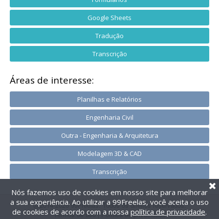
Google Sheets
Tradução
Transcrição
Áreas de interesse:
Planilhas e Relatórios
Engenharia Civil
Outra - Engenharia & Arquitetura
Modelagem 3D & CAD
Transcrição
Nós fazemos uso de cookies em nosso site para melhorar
a sua experiência. Ao utilizar a 99Freelas, você aceita o uso
@2014-2026 99Freelas. Todos os direitos reservados.
de cookies de acordo com a nossa
política de privacidade
.
Termos de uso
|
Política de privacidade