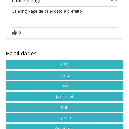
Landing Page
1
2
Landing Page de candidato a prefeito
0
Habilidades:
CSS
HTML5
Java
Javascript
PHP
Python
Wordpress