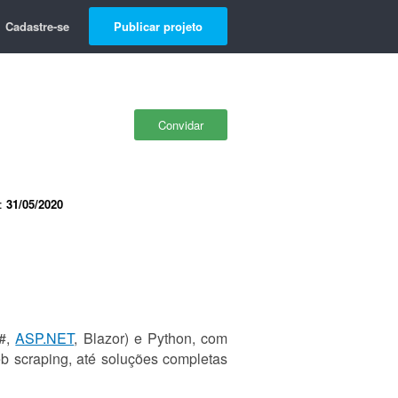
Cadastre-se
Publicar projeto
Convidar
e:
31/05/2020
C#,
ASP.NET
, Blazor) e Python, com
b scraping, até soluções completas