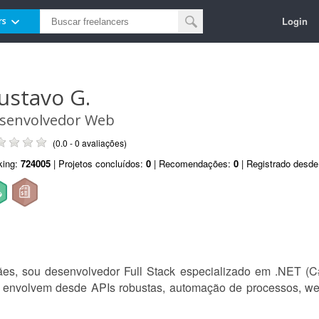
Login
rs
ustavo G.
senvolvedor Web
(0.0 - 0 avaliações)
king:
724005
| Projetos concluídos:
0
| Recomendações:
0
| Registrado desd
es, sou desenvolvedor Full Stack especializado em .NET (
e envolvem desde APIs robustas, automação de processos, we