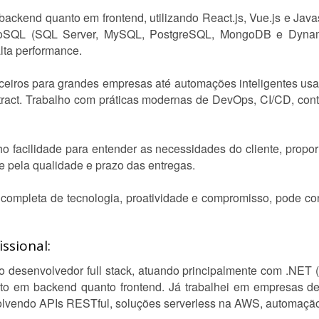
ackend quanto em frontend, utilizando React.js, Vue.js e Javas
NoSQL (SQL Server, MySQL, PostgreSQL, MongoDB e Dynam
lta performance.
nceiros para grandes empresas até automações inteligentes us
ct. Trabalho com práticas modernas de DevOps, CI/CD, conta
o facilidade para entender as necessidades do cliente, propor
e pela qualidade e prazo das entregas.
ompleta de tecnologia, proatividade e compromisso, pode cont
ssional:
o desenvolvedor full stack, atuando principalmente com .NET
nto em backend quanto frontend. Já trabalhei em empresas de
nvolvendo APIs RESTful, soluções serverless na AWS, automaçã