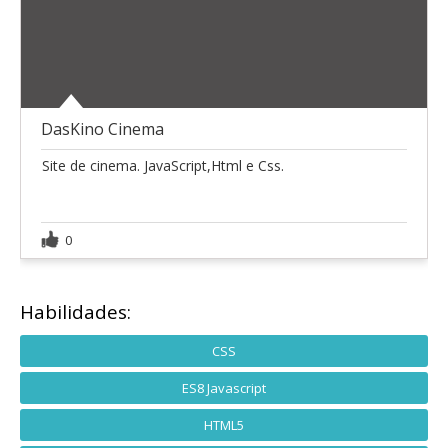
DasKino Cinema
Site de cinema. JavaScript,Html e Css.
0
Habilidades:
CSS
ES8 Javascript
HTML5