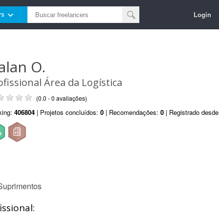
Login
rs
alan O.
ofissional Área da Logística
(0.0 - 0 avaliações)
king:
406804
| Projetos concluídos:
0
| Recomendações:
0
| Registrado desd
 Suprimentos
ssional: