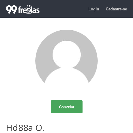
Login
Cadastre-se
Convidar
Hd88a O.