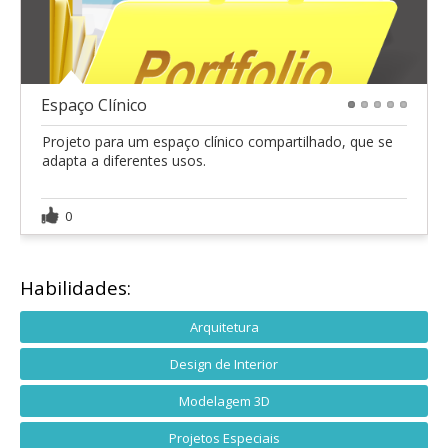
Espaço Clínico
1
2
3
4
5
Projeto para um espaço clínico compartilhado, que se
adapta a diferentes usos.
0
Habilidades:
Arquitetura
Design de Interior
Modelagem 3D
Projetos Especiais