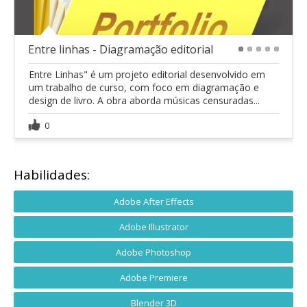
Entre linhas - Diagramação editorial
1
2
3
4
5
Entre Linhas" é um projeto editorial desenvolvido em
um trabalho de curso, com foco em diagramação e
design de livro. A obra aborda músicas censuradas...
0
Habilidades:
Adobe After Effects
Adobe Illustrator
Adobe Photoshop
Adobe Premiere
Blender 3D