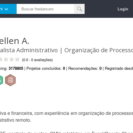
Login
rs
ellen A.
alista Administrativo | Organização de Processo
(0.0 - 0 avaliações)
king:
3178805
| Projetos concluídos:
0
| Recomendações:
0
| Registrado des
tiva e financeira, com experiência em organização de processos
strativo remoto.