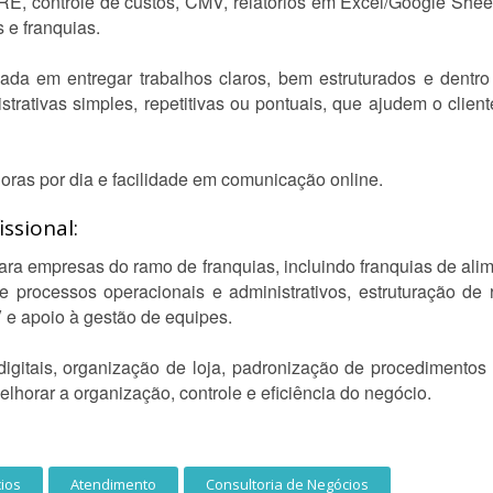
, controle de custos, CMV, relatórios em Excel/Google Sheets
 e franquias.
ada em entregar trabalhos claros, bem estruturados e dentr
istrativas simples, repetitivas ou pontuais, que ajudem o clie
horas por dia e facilidade em comunicação online.
ssional:
ara empresas do ramo de franquias, incluindo franquias de ali
 processos operacionais e administrativos, estruturação de rot
 e apoio à gestão de equipes.
digitais, organização de loja, padronização de procedimentos e
horar a organização, controle e eficiência do negócio.
ios
Atendimento
Consultoria de Negócios