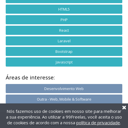
HTML5
PHP
React
Laravel
Bootstrap
Javascript
Áreas de interesse:
Desenvolvimento Web
Outra - Web, Mobile & Software
Nós fazemos uso de cookies em nosso site para melhorar
a sua experiência. Ao utilizar a 99Freelas, você aceita o uso
@2014-2026 99Freelas. Todos os direitos reservados.
de cookies de acordo com a nossa
política de privacidade
.
Termos de uso
|
Política de privacidade