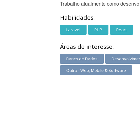
Trabalho atualmente como desenvolv
Habilidades:
Laravel
PHP
React
Áreas de interesse:
Banco de Dados
Desenvolvimen
Outra - Web, Mobile & Software