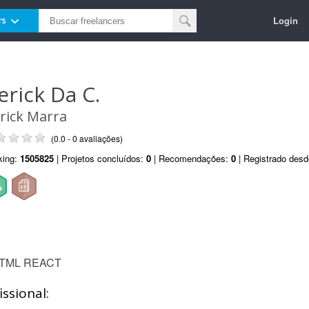
Login
rs
erick Da C.
rick Marra
(0.0 - 0 avaliações)
king:
1505825
| Projetos concluídos:
0
| Recomendações:
0
| Registrado des
 HTML REACT
ssional: