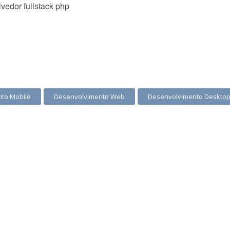
edor fullstack php
to Mobile
Desenvolvimento Web
Desenvolvimento Deskto