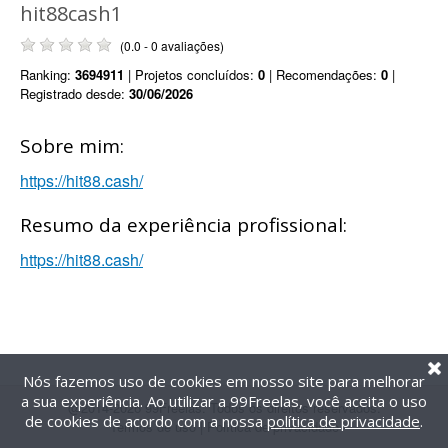
hit88cash1
(0.0 - 0 avaliações)
Ranking:
3694911
| Projetos concluídos:
0
| Recomendações:
0
|
Registrado desde:
30/06/2026
Sobre mim:
https://hit88.cash/
Resumo da experiência profissional:
https://hit88.cash/
Nós fazemos uso de cookies em nosso site para melhorar
a sua experiência. Ao utilizar a 99Freelas, você aceita o uso
@2014-2026 99Freelas. Todos os direitos reservados.
de cookies de acordo com a nossa
política de privacidade
.
Termos de uso
|
Política de privacidade