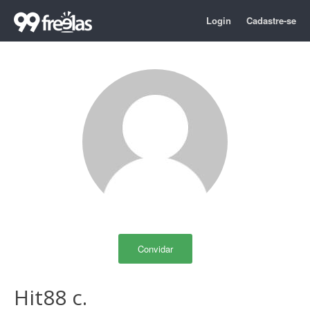
Login
Cadastre-se
Convidar
Hit88 c.