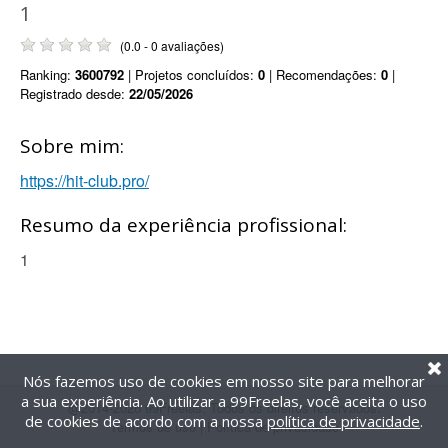
1
(0.0 - 0 avaliações)
Ranking:
3600792
| Projetos concluídos:
0
| Recomendações:
0
|
Registrado desde:
22/05/2026
Sobre mim:
https://hit-club.pro/
Resumo da experiência profissional:
1
Nós fazemos uso de cookies em nosso site para melhorar
a sua experiência. Ao utilizar a 99Freelas, você aceita o uso
@2014-2026 99Freelas. Todos os direitos reservados.
de cookies de acordo com a nossa
política de privacidade
.
Termos de uso
|
Política de privacidade