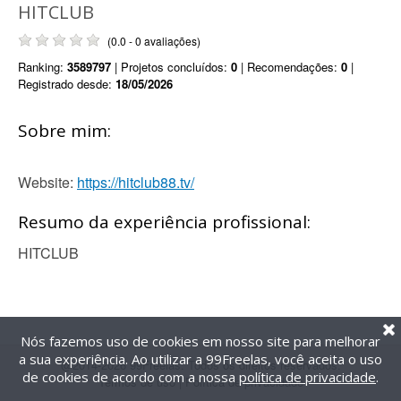
HITCLUB
(0.0 - 0 avaliações)
Ranking:
3589797
| Projetos concluídos:
0
| Recomendações:
0
|
Registrado desde:
18/05/2026
Sobre mim:
Website:
https://hitclub88.tv/
Resumo da experiência profissional:
HITCLUB
Nós fazemos uso de cookies em nosso site para melhorar
a sua experiência. Ao utilizar a 99Freelas, você aceita o uso
@2014-2026 99Freelas. Todos os direitos reservados.
de cookies de acordo com a nossa
política de privacidade
.
Termos de uso
|
Política de privacidade