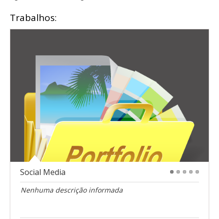
Trabalhos:
Social Media
1
2
3
4
5
Nenhuma descrição informada