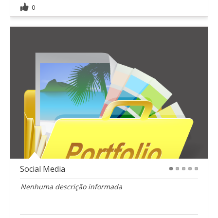
0
Social Media
1
2
3
4
5
Nenhuma descrição informada