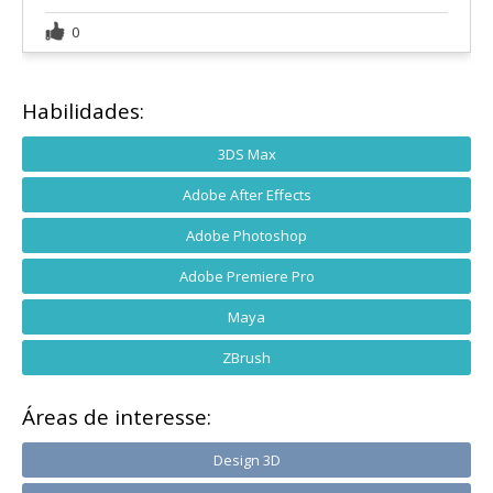
0
Habilidades:
3DS Max
Adobe After Effects
Adobe Photoshop
Adobe Premiere Pro
Maya
ZBrush
Áreas de interesse:
Design 3D