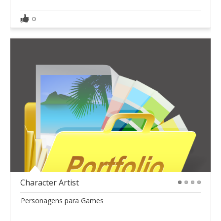
0
Character Artist
1
2
3
4
Personagens para Games