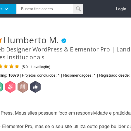
Login
rs
Humberto M.
b Designer WordPress & Elementor Pro | Land
tes Institucionais
(5.0 - 1 avaliação)
king:
16878
| Projetos concluídos:
1
| Recomendações:
1
| Registrado desde:
dPress. Meus sites possuem foco em responsividade e praticid
lementor Pro, mas se o seu site utiliza outro page builder o