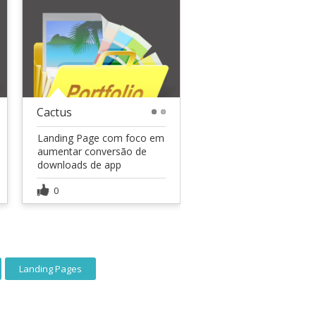
Cactus
1
2
Landing Page com foco em
aumentar conversão de
downloads de app
0
Landing Pages