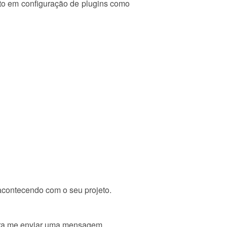
to em configuração de plugins como
acontecendo com o seu projeto.
para me enviar uma mensagem.