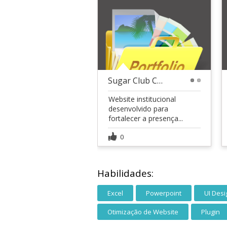
Sugar Club Confeitaria
1
2
Website institucional
desenvolvido para
fortalecer a presença...
0
Habilidades:
Excel
Powerpoint
UI Desi
Otimização de Website
Plugin