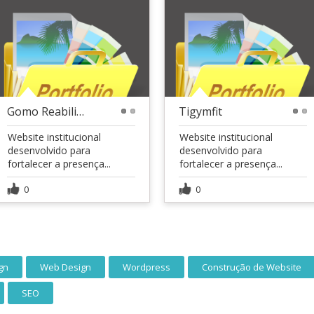
Gomo Reabilitação
Tigymfit
1
2
1
2
Website institucional
Website institucional
desenvolvido para
desenvolvido para
fortalecer a presença...
fortalecer a presença...
0
0
gn
Web Design
Wordpress
Construção de Website
SEO