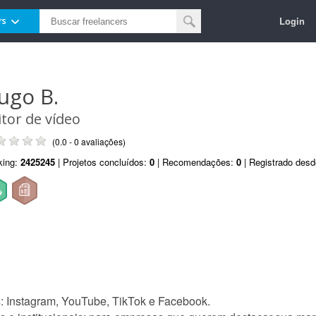
Login
rs
ugo B.
itor de vídeo
(0.0 - 0 avaliações)
king:
2425245
| Projetos concluídos:
0
| Recomendações:
0
| Registrado des
s: Instagram, YouTube, TikTok e Facebook.